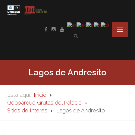
Lagos de Andresito
Está aquí:
Inicio
Geoparque Grutas del Palacio
Sitios de Interés
Lagos de Andresito